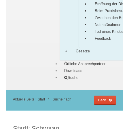
Eröffnung der Diagn
Beim Praxisbesuch
Zwischen den Besu
Notmaßnahmen
Tod eines Kindes
Feedback
Gesetze
Örtliche Ansprechpartner
Downloads
Suche
Aktuelle Seite:
Start
Suche nach
Back
Stadt:
Schwaan