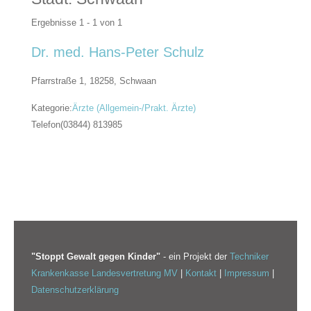
Ergebnisse 1 - 1 von 1
Dr. med. Hans-Peter Schulz
Pfarrstraße 1, 18258,
Schwaan
Kategorie:
Ärzte (Allgemein-/Prakt. Ärzte)
Telefon
(03844) 813985
"Stoppt Gewalt gegen Kinder"
- ein Projekt der
Techniker
Krankenkasse Landesvertretung MV
|
Kontakt
|
Impressum
|
Datenschutzerklärung