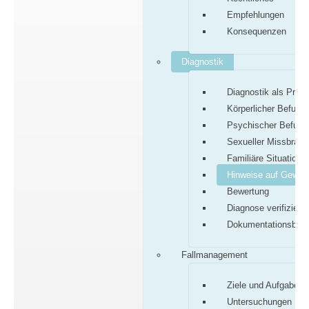
Empfehlungen
Konsequenzen
Diagnostik
Diagnostik als Proz
Körperlicher Befund
Psychischer Befund
Sexueller Missbrauc
Familiäre Situation
Hinweise auf Gewalt
Bewertung
Diagnose verifiziere
Dokumentationsbog
Fallmanagement
Ziele und Aufgaben
Untersuchungen