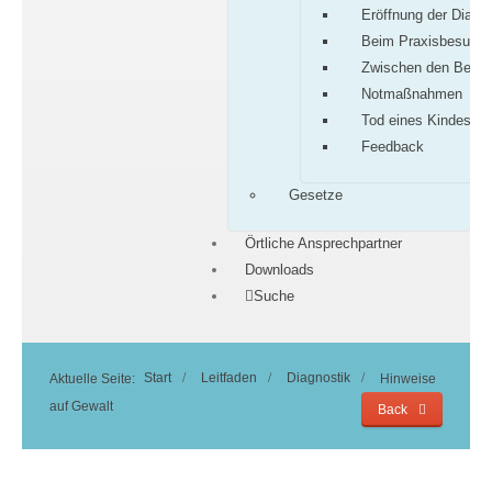
Eröffnung der Diagn
Beim Praxisbesuch
Zwischen den Besu
Notmaßnahmen
Tod eines Kindes
Feedback
Gesetze
Örtliche Ansprechpartner
Downloads
Suche
Start
Leitfaden
Diagnostik
Aktuelle Seite:
Hinweise
auf Gewalt
Back