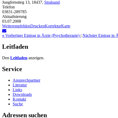
Jungfernstieg 13, 18437,
Stralsund
Telefon
03831-289785
Aktualisierung
03.07.2008
Weiterempfehlen
Drucken
Korrektur
Karte
«
Vorheriger Eintrag in Ärzte (Psychotherapie)
|
Nächster Eintrag in 
Leitfaden
Den
Leitfaden
anzeigen.
Service
Ansprechpartner
Literatur
Links
Downloads
Kontakt
Suche
Adressen suchen