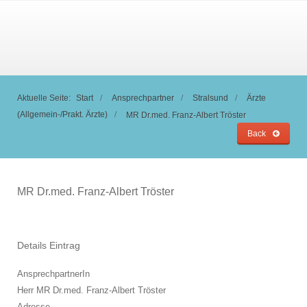
Aktuelle Seite:
Start
Ansprechpartner
Stralsund
Ärzte
(Allgemein-/Prakt. Ärzte)
MR Dr.med. Franz-Albert Tröster
Back
MR Dr.med. Franz-Albert Tröster
Details Eintrag
AnsprechpartnerIn
Herr MR Dr.med. Franz-Albert Tröster
Adresse