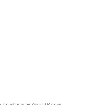
chpartnerInnen in Ihrer Region in MV suchen.