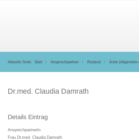
Aktuelle Seite:
Start
Ansprechpartner
Rostock
Ärzte (Allgemein-/
Dr.med. Claudia Damrath
Details Eintrag
AnsprechpartnerIn
Frau Dr.med. Claudia Damrath