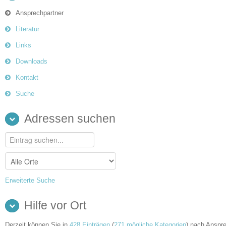
Ansprechpartner
Literatur
Links
Downloads
Kontakt
Suche
Adressen suchen
Erweiterte Suche
Hilfe vor Ort
Derzeit können Sie in
428 Einträgen
(
271 mögliche Kategorien
) nach Anspre