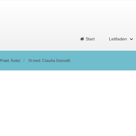
Start
Leitfaden
Prakt. Ärzte)
Dr.med. Claudia Damrath