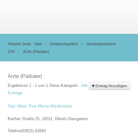
Aktuelle Seite:
Start
Ansprechpartner
Nordvorpommern
(LK)
Ärzte (Pädiater)
Ärzte (Pädiater)
Ergebnisse 1 - 1 von 1
Diese Kategorie
·
Alle
Eintrag hinzufügen
Einträge
Dipl.-Med. Eva-Maria Wirzkowski
Barther Straße 25, 18311,
Ribnitz-Damgarten
Telefon
(03821) 62683