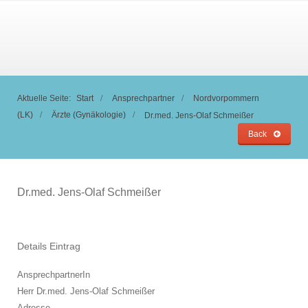
Aktuelle Seite:
Start
Ansprechpartner
Nordvorpommern
(LK)
Ärzte (Gynäkologie)
Dr.med. Jens-Olaf Schmeißer
Back
Dr.med. Jens-Olaf Schmeißer
Details Eintrag
AnsprechpartnerIn
Herr Dr.med. Jens-Olaf Schmeißer
Adresse