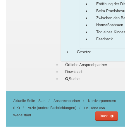
Eröffnung der Diagn
Beim Praxisbesuch
Zwischen den Besu
Notmaßnahmen
Tod eines Kindes
Feedback
Gesetze
Örtliche Ansprechpartner
Downloads
Suche
Aktuelle Seite:
Start
Ansprechpartner
Nordvorpommern
(LK)
Ärzte (andere Fachrichtungen)
Dr. Dörte von
Wedelstädt
Back