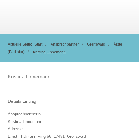
Aktuelle Seite:
Start
Ansprechpartner
Greifswald
Ärzte
(Pädiater)
Kristina Linnemann
Kristina Linnemann
Details Eintrag
AnsprechpartnerIn
Kristina Linnemann
Adresse
Ernst-Thälmann-Ring 66, 17491,
Greifswald